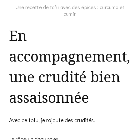
Une recette de tofu avec des épices : curcuma et
cumin
En
accompagnement,
une crudité bien
assaisonnée
Avec ce tofu, je rajoute des crudités.
Je râpe un chou rave