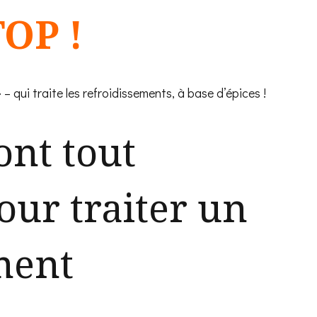
TOP !
– qui traite les refroidissements, à base d’épices !
ont tout
our traiter un
ment