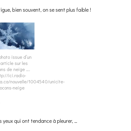
igue, bien souvent, on se sent plus faible !
photo issue d’un
i article sur les
ons de neige ….
tp://ici.radio-
a.ca/nouvelle/1004540/unicite-
locons-neige
!
les yeux qui ont tendance à pleurer, …