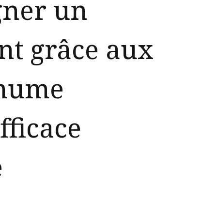
gner un
nt grâce aux
rhume
fficace
é