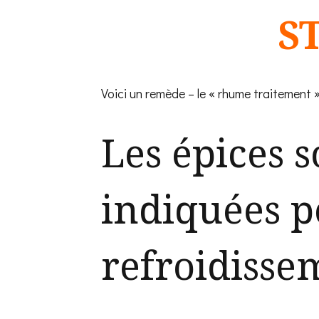
Santé
S
Voici un remède – le « rhume traitement » 
Les épices s
indiquées p
refroidisse