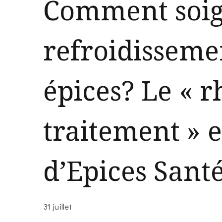
Comment soi
refroidisseme
épices? Le « 
traitement » e
d’Epices Sant
31 juillet