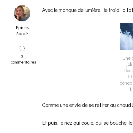
Avec le manque de lumière, le froid, la fat
Epices
Santé
3
Une 
commentaires
jol
sur
floc
Comment
ht
soigner
canad
un
refroidissement
f
grâce
aux
Comme une envie de se retirer au chaud 
épices?
Le
« rhume
traitement »
Et puis, le nez qui coule, qui se bouche, 
efficace
d’Epices