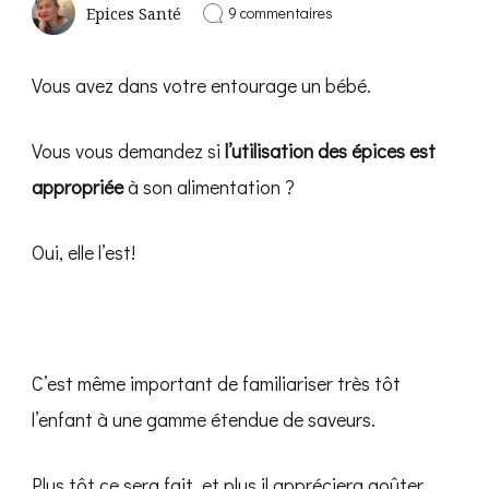
sur
9 commentaires
Epices Santé
Les
épices
les
Vous avez dans votre entourage un bébé.
plus
appropriées
pour
Vous vous demandez si
l’utilisation des épices est
les
bébés
appropriée
à son alimentation ?
Oui, elle l’est!
C’est même important de familiariser très tôt
l’enfant à une gamme étendue de saveurs.
Plus tôt ce sera fait, et plus il appréciera goûter