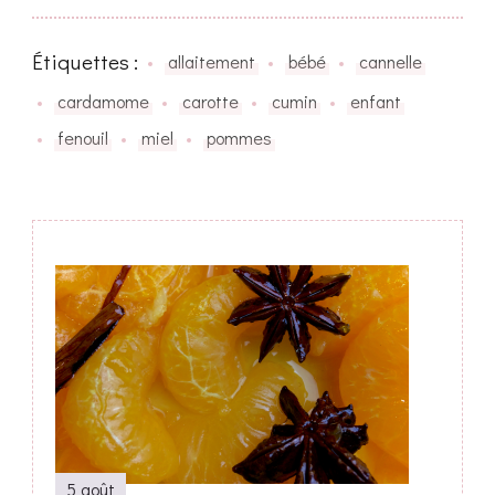
Étiquettes :
allaitement
bébé
cannelle
cardamome
carotte
cumin
enfant
fenouil
miel
pommes
Navigation
de
publication
5 août