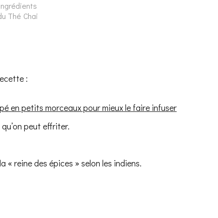
ingrédients
du Thé Chai
recette :
pé en petits morceaux pour mieux le faire infuser
qu’on peut effriter.
la « reine des épices » selon les indiens.