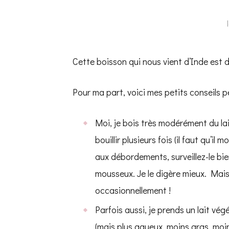
Cette boisson qui nous vient d’Inde est d
Pour ma part, voici mes petits conseils per
Moi, je bois très modérément du lait
bouillir plusieurs fois (il faut qu’i
aux débordements, surveillez-le bien
mousseux. Je le digère mieux. Mais 
occasionnellement !
Parfois aussi, je prends un lait vég
(mais plus aqueux, moins gras, moin