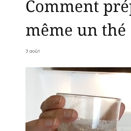
Comment prép
même un thé 
3 août