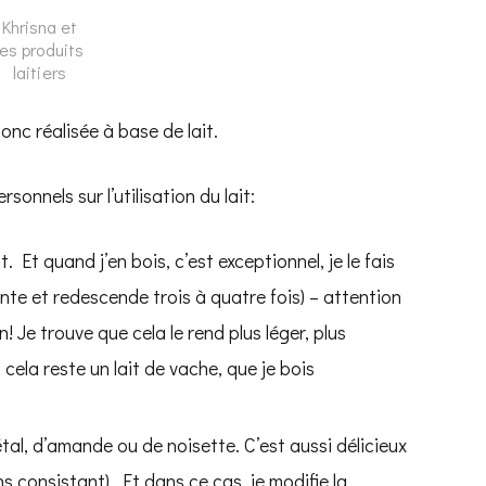
Khrisna et
les produits
laitiers
onc réalisée à base de lait.
sonnels sur l’utilisation du lait:
. Et quand j’en bois, c’est exceptionnel, je le fais
l monte et redescende trois à quatre fois) – attention
! Je trouve que cela le rend plus léger, plus
cela reste un lait de vache, que je bois
étal, d’amande ou de noisette. C’est aussi délicieux
s consistant). Et dans ce cas, je modifie la