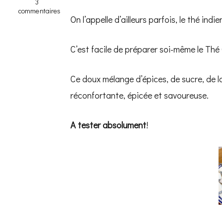
3
commentaires
On l’appelle d’ailleurs parfois, le thé indi
sur
Comment
préparer
soi-
C’est facile de préparer soi-même le Thé
même
un
thé
Ce doux mélange d’épices, de sucre, de la
Chai
?
réconfortante, épicée et savoureuse.
A tester absolument
!