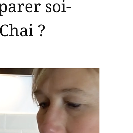
arer soi-
Chai ?